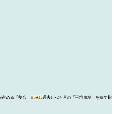
が占める「割合」
HbA1c
過去1〜2ヶ月の「平均血糖」を映す指