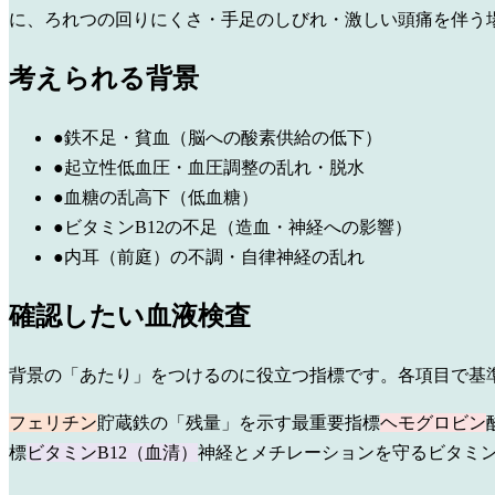
に、ろれつの回りにくさ・手足のしびれ・激しい頭痛を伴う
考えられる背景
●
鉄不足・貧血（脳への酸素供給の低下）
●
起立性低血圧・血圧調整の乱れ・脱水
●
血糖の乱高下（低血糖）
●
ビタミンB12の不足（造血・神経への影響）
●
内耳（前庭）の不調・自律神経の乱れ
確認したい血液検査
背景の「あたり」をつけるのに役立つ指標です。各項目で基
フェリチン
貯蔵鉄の「残量」を示す最重要指標
ヘモグロビン
標
ビタミンB12（血清）
神経とメチレーションを守るビタミ