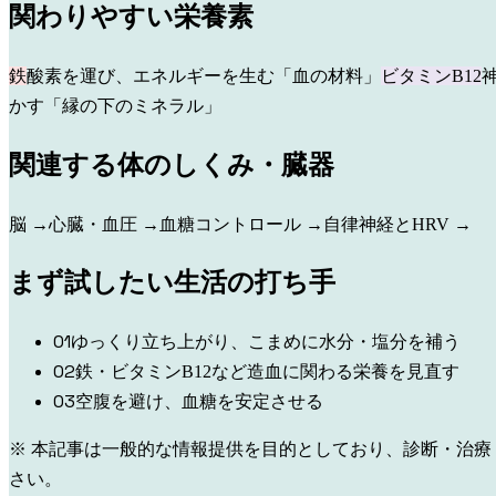
関わりやすい栄養素
鉄
酸素を運び、エネルギーを生む「血の材料」
ビタミンB12
かす「縁の下のミネラル」
関連する体のしくみ・臓器
脳
→
心臓・血圧
→
血糖コントロール
→
自律神経とHRV
→
まず試したい生活の打ち手
0
1
ゆっくり立ち上がり、こまめに水分・塩分を補う
0
2
鉄・ビタミンB12など造血に関わる栄養を見直す
0
3
空腹を避け、血糖を安定させる
※ 本記事は一般的な情報提供を目的としており、診断・治
さい。