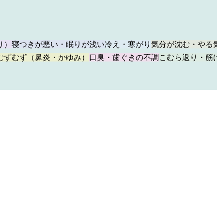
り）
寝つきが悪い・眠りが浅い
冷え・寒がり
気分が沈む・やる
むずむず（鼻炎・かゆみ）
口臭・歯ぐきの不調
こむら返り・筋