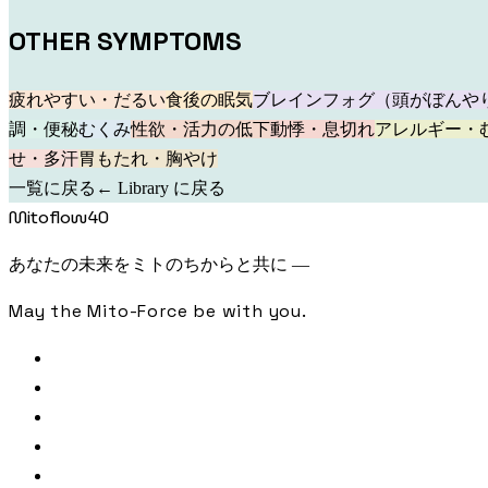
OTHER SYMPTOMS
疲れやすい・だるい
食後の眠気
ブレインフォグ（頭がぼんや
調・便秘
むくみ
性欲・活力の低下
動悸・息切れ
アレルギー・
せ・多汗
胃もたれ・胸やけ
一覧に戻る
← Library に戻る
Mitoflow40
あなたの未来をミトのちからと共に —
May the Mito-Force be with you.
FREE CHECK
SAMPLE ANALYSIS
LIBRARY
JOURNAL
PODCAST