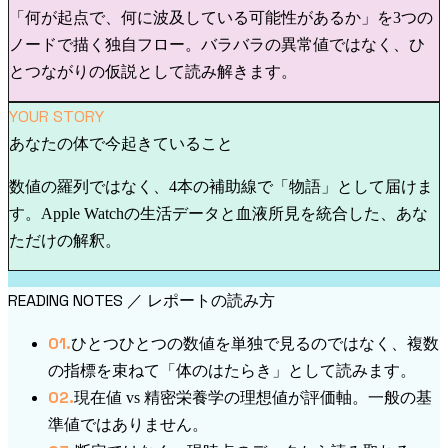
「何が起点で、何に波及している可能性があるか」を3つの
ノードで描く独自フロー。バラバラの異常値ではなく、ひ
とつながりの仮説として読み解きます。
YOUR STORY
あなたの体で今起きていること
数値の羅列ではなく、4本の補助線で「物語」として届けま
す。Apple Watchの生活データと血液所見を統合した、あな
ただけの解釈。
READING NOTES
／ レポートの読み方
0
1
.
ひとつひとつの数値を単独で見るのではなく、複数
の指標を束ねて「体のはたらき」として読みます。
0
2
.
現在値 vs 精密栄養学の理想値が評価軸。一般の基
準値ではありません。