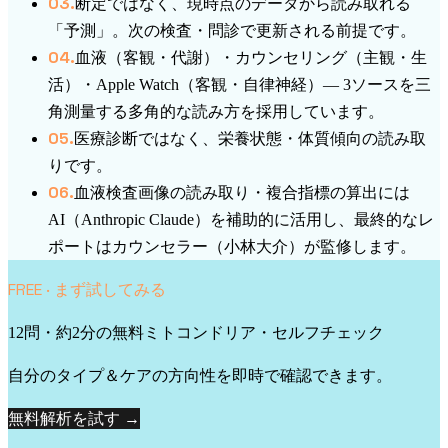
0
3
.
断定ではなく、現時点のデータから読み取れる
「予測」。次の検査・問診で更新される前提です。
0
4
.
血液（客観・代謝）・カウンセリング（主観・生
活）・Apple Watch（客観・自律神経）— 3ソースを三
角測量する多角的な読み方を採用しています。
0
5
.
医療診断ではなく、栄養状態・体質傾向の読み取
りです。
0
6
.
血液検査画像の読み取り・複合指標の算出には
AI（Anthropic Claude）を補助的に活用し、最終的なレ
ポートはカウンセラー（小林大介）が監修します。
FREE · まず試してみる
12問・約2分の無料ミトコンドリア・セルフチェック
自分のタイプ＆ケアの方向性を即時で確認できます。
無料解析を試す →