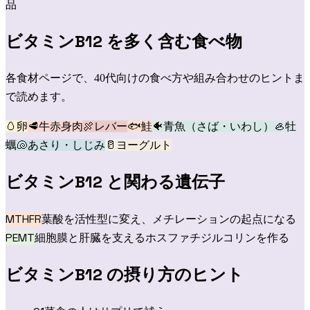
品
ビタミンB12
を多く含む食べ物
各食材ページで、40代向けの食べ方や組み合わせのヒントま
で読めます。
🥚
卵
🥩
牛赤身肉
🍖
レバー
🐟
鮭
🐠
青魚（さば・いわし）
🦪
牡
蠣
🐚
あさり・しじみ
🥛
ヨーグルト
ビタミンB12
と関わる遺伝子
MTHFR
葉酸を活性型に変え、メチレーションの起点になる
PEMT
細胞膜と肝臓を支えるホスファチジルコリンを作る
ビタミンB12
の摂り方のヒント