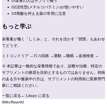
0
1
菜食の人はサプリで補う
0
2
活性型(メチルコバラミン)が使いやすい
0
3
胃酸を抑える薬の常用に注意
もっと学ぶ
栄養素が働く「しくみ」と、それを活かす「習慣」もあわせ
てどうぞ。
ミトコンドリア
→
TCA回路
→
運動
→
睡眠
→
血液検査
→
※ 本記事は一般的な栄養情報であり、診断や治療、特定の
サプリメントの推奨を目的とするものではありません。持病
のある方や服薬中の方は、サプリメントの利用前に医療専門
家にご相談ください。
一覧に戻る
← Library に戻る
Mitoflow40