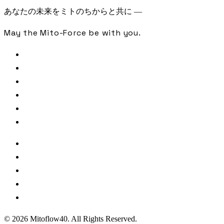
あなたの未来をミトのちからと共に —
May the Mito-Force be with you.
FREE CHECK
SAMPLE ANALYSIS
LIBRARY
JOURNAL
PODCAST
CONTACT
著者・監修
参照文献・出典
利用規約
プライバシーポリシー
特定商取引法に基づく表記
© 2026 Mitoflow40. All Rights Reserved.