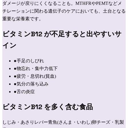
ダメージが戻りにくくなることも。MTHFRやPEMTなどメ
チレーションに関わる遺伝子のケアにおいても、土台となる
重要な栄養素です。
ビタミンB12
が不足すると出やすいサ
イン
●
手足のしびれ
●
物忘れ・集中力低下
●
疲労・息切れ(貧血)
●
気分の落ち込み
●
舌の炎症
ビタミンB12
を多く含む食品
しじみ・あさり
レバー
青魚(さんま・いわし)
卵
チーズ・乳製