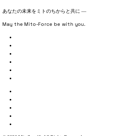
あなたの未来をミトのちからと共に —
May the Mito-Force be with you.
FREE CHECK
SAMPLE ANALYSIS
LIBRARY
JOURNAL
PODCAST
CONTACT
著者・監修
参照文献・出典
利用規約
プライバシーポリシー
特定商取引法に基づく表記