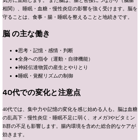
気分に直結します。 また脳は、腸と密接につながり（脳腸
相関）、睡眠・血糖・慢性炎症の影響を強く受けます。脳を
守ることは、食事・腸・睡眠を整えることと地続きです。
脳
の主な働き
●
思考・記憶・感情・判断
●
全身への指令（運動・自律機能）
●
神経伝達物質の産生とやりとり
●
睡眠・覚醒リズムの制御
40代での変化と注意点
40代では、集中力や記憶の変化を感じ始める人も。脳は血糖
の乱高下・慢性炎症・睡眠不足に弱く、オメガ3やビタミン
B群の不足も影響します。腸内環境を含めた総合的なケアが
効きます。