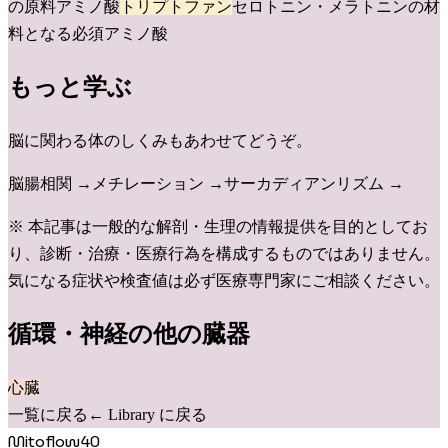
の原料アミノ酸
トリプトファン
セロトニン・メラトニンの材
料となる必須アミノ酸
もっと学ぶ
脳
に関わる体のしくみもあわせてどうぞ。
脳腸相関
→
メチレーション
→
サーカディアンリズム
→
※ 本記事は一般的な解剖・生理の情報提供を目的としてお
り、診断・治療・医療行為を構成するものではありません。
気になる症状や検査値は必ず医療専門家にご相談ください。
循環・神経
の他の臓器
心臓
一覧に戻る
← Library に戻る
Mitoflow40