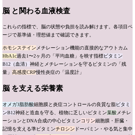
脳
と関わる血液検査
これらの指標で、
脳
の状態や負担を読み解けます。各項目ペ
ージで基準値・理想値まで確認できます。
ホモシステイン
メチレーション機能の直接的なアウトカム
HbA1c
過去1〜2ヶ月の「平均血糖」を映す指標
ビタミン
B12（血清）
神経とメチレーションを守るビタミンの「残
量」
高感度CRP
慢性炎症の「温度計」
脳
を支える栄養素
オメガ3脂肪酸
細胞膜と炎症コントロールの良質な脂
ビタミ
ンB12
神経と造血を守る、植物に乏しいビタミン
葉酸
メチレ
ーションとDNA合成の中心ビタミン
コリン
細胞膜・肝臓・
記憶を支える準ビタミン
チロシン
ドーパミン・やる気と集中