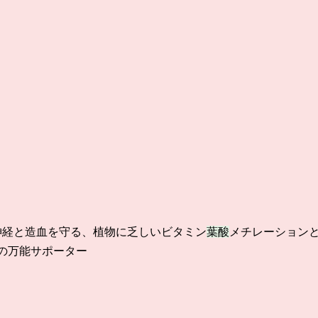
神経と造血を守る、植物に乏しいビタミン
葉酸
メチレーションと
の万能サポーター