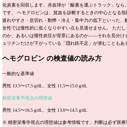
化炭素を回収します。赤血球が「酸素を運ぶトラック」なら
です。 ヘモグロビンは、貧血を診断するときの中心となる
疲れやすさ・息切れ・動悸・冷え・集中力の低下といった、酸素
女性では慢性的に低くなりやすい点も見逃せません。 ただし
のか、あるいは慢性炎症が背景にあるのか——それを見分け
ェリチンだけが下がっている「隠れ鉄不足」が潜むこともあ
ヘモグロビン
の検査値の読み方
一般的な基準値
男性 13.5〜17.5 g/dL、女性 11.5〜15.0 g/dL
精密栄養学視点の理想値
男性 14.5〜16.5 g/dL、女性 13.0〜14.5 g/dL
※ 精密栄養学視点の理想値は参考情報です。判断は必ず医療