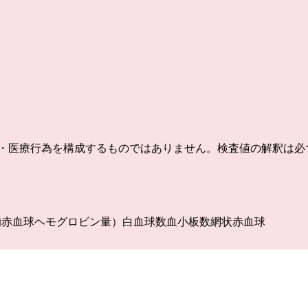
療・医療行為を構成するものではありません。検査値の解釈は必
均赤血球ヘモグロビン量）
白血球数
血小板数
網状赤血球