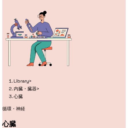
Library
>
内臓・臓器
>
心臓
循環・神経
心臓