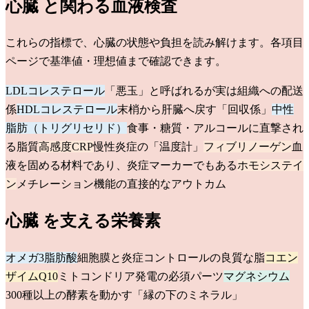
心臓
と関わる血液検査
これらの指標で、
心臓
の状態や負担を読み解けます。各項目
ページで基準値・理想値まで確認できます。
LDLコレステロール
「悪玉」と呼ばれるが実は組織への配送
係
HDLコレステロール
末梢から肝臓へ戻す「回収係」
中性
脂肪（トリグリセリド）
食事・糖質・アルコールに直撃され
る脂質
高感度CRP
慢性炎症の「温度計」
フィブリノーゲン
血
液を固める材料であり、炎症マーカーでもある
ホモシステイ
ン
メチレーション機能の直接的なアウトカム
心臓
を支える栄養素
オメガ3脂肪酸
細胞膜と炎症コントロールの良質な脂
コエン
ザイムQ10
ミトコンドリア発電の必須パーツ
マグネシウム
300種以上の酵素を動かす「縁の下のミネラル」