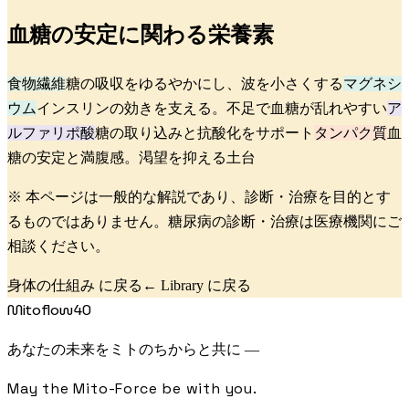
血糖の安定に関わる栄養素
食物繊維
糖の吸収をゆるやかにし、波を小さくする
マグネシ
ウム
インスリンの効きを支える。不足で血糖が乱れやすい
ア
ルファリポ酸
糖の取り込みと抗酸化をサポート
タンパク質
血
糖の安定と満腹感。渇望を抑える土台
※ 本ページは一般的な解説であり、診断・治療を目的とす
るものではありません。糖尿病の診断・治療は医療機関にご
相談ください。
身体の仕組み に戻る
← Library に戻る
Mitoflow40
あなたの未来をミトのちからと共に —
May the Mito-Force be with you.