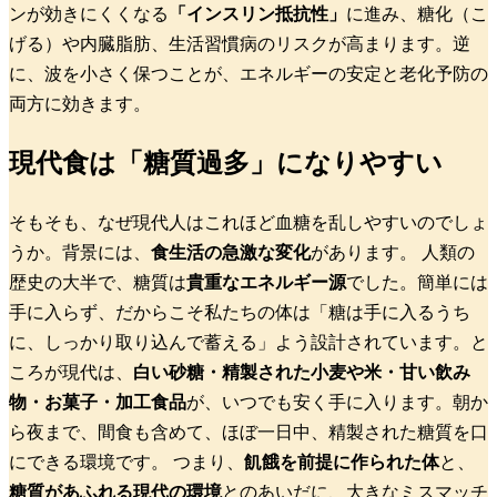
ンが効きにくくなる
「インスリン抵抗性」
に進み、
糖化（こ
げる）
や内臓脂肪、生活習慣病のリスクが高まります。逆
に、波を小さく保つことが、エネルギーの安定と老化予防の
両方に効きます。
現代食は「糖質過多」になりやすい
そもそも、なぜ現代人はこれほど血糖を乱しやすいのでしょ
うか。背景には、
食生活の急激な変化
があります。
人類の
歴史の大半で、糖質は
貴重なエネルギー源
でした。簡単には
手に入らず、だからこそ私たちの体は「糖は手に入るうち
に、しっかり取り込んで蓄える」よう設計されています。と
ころが現代は、
白い砂糖・精製された小麦や米・甘い飲み
物・お菓子・加工食品
が、いつでも安く手に入ります。朝か
ら夜まで、間食も含めて、ほぼ一日中、精製された糖質を口
にできる環境です。
つまり、
飢餓を前提に作られた体
と、
糖質があふれる現代の環境
とのあいだに、大きなミスマッチ