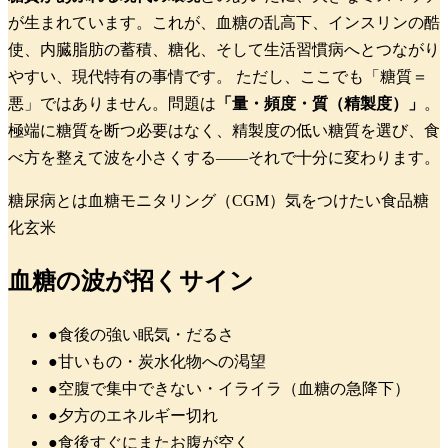
が生まれています。これが、血糖の乱高下、インスリンの酷
使、内臓脂肪の蓄積、
糖化
、そして生活習慣病へとつながり
やすい、現代特有の事情です。
ただし、ここでも「糖質＝
悪」ではありません。問題は
「量・頻度・質（精製度）」
。
極端に糖質を断つ必要はなく、精製度の低い糖質を選び、食
べ方を整えて波を小さくする——それで十分に変わります。
糖尿病とは
血糖モニタリング（CGM）
気をつけたい食品
糖
化
玄米
血糖の波が招くサイン
●
食後の強い眠気・だるさ
●
甘いもの・炭水化物への渇望
●
空腹で集中できない・イライラ（血糖の急降下）
●
夕方のエネルギー切れ
●
食後すぐにまたお腹が空く