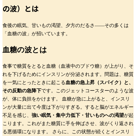
の波）とは
食後の眠気、甘いもの渇望、夕方のだるさ——その多くは
「血糖の波」が招いています。
血糖の波とは
食事で糖質をとると血糖（血液中のブドウ糖）が上がり、そ
れを下げるためにインスリンが分泌されます。問題は、糖質
を一気にとったときに起こる
血糖の急上昇（スパイク）と、
その反動の急降下
です。このジェットコースターのような波
が、体に負担をかけます。
血糖が急に上がると、インスリ
ンが大量に出て今度は下がりすぎる。すると脳がエネルギー
不足を感じ、
強い眠気・集中力低下・甘いものへの渇望
が起
こります。これがまた糖質に手を伸ばさせ、波がくり返され
る悪循環になります。
さらに、この状態が続くとインスリ