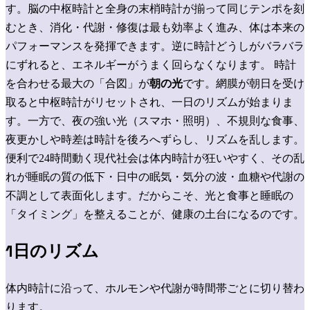
す。脳の中枢時計と全身の末梢時計が揃って同じテンポを刻
むとき、消化・代謝・修復は最も効率よく進み、体は本来の
パフォーマンスを発揮できます。逆に時計どうしがバラバラ
にずれると、エネルギーがうまく回らなくなります。
時計
を合わせる最大の「合図」が
朝の光
です。網膜が朝日を受け
取ると中枢時計がリセットされ、一日のリズムが始まりま
す。一方で、夜の強い光（スマホ・照明）、不規則な食事、
夜更かしや時差は時計を後ろへずらし、リズムを乱します。
便利で24時間動く現代社会は体内時計が狂いやすく、その乱
れが睡眠の質の低下・日中の眠気・気分の波・血糖や代謝の
不調として表面化します。だからこそ、光と食事と睡眠の
「タイミング」を整えることが、健康の土台になるのです。
1日のリズム
体内時計に沿って、ホルモンや代謝が時間帯ごとに切り替わ
ります。