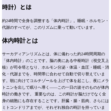
時計）とは
約24時間で全身を調整する「体内時計」。睡眠・ホルモン・
代謝のすべてが、このリズムに乗って動いています。
体内時計とは
サーカディアンリズムとは、体に備わった約24時間周期の
「体内時計」のことです。脳の奥にある中枢時計（視交叉上
核）が司令塔となり、ホルモン分泌・体温・血圧・睡眠・消
化・代謝までを、時間帯に合わせて自動で切り替えていま
す。朝に向けてコルチゾールを上げて体を起こし、夜にメラ
トニンを出して眠りへ導く——この一日の波そのものが体内
時計の働きです。
重要なのは、この時計が脳だけでなく全
身の細胞にも存在することです。肝臓・腸・筋肉、さらには
ミトコンドリア
までが、それぞれ独自の時計を持っていま