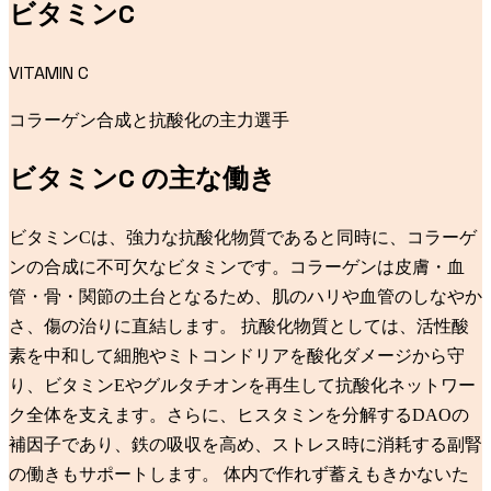
ビタミンC
VITAMIN C
コラーゲン合成と抗酸化の主力選手
ビタミンC
の主な働き
ビタミンCは、強力な抗酸化物質であると同時に、コラーゲ
ンの合成に不可欠なビタミンです。コラーゲンは皮膚・血
管・骨・関節の土台となるため、肌のハリや血管のしなやか
さ、傷の治りに直結します。 抗酸化物質としては、活性酸
素を中和して細胞やミトコンドリアを酸化ダメージから守
り、ビタミンEやグルタチオンを再生して抗酸化ネットワー
ク全体を支えます。さらに、ヒスタミンを分解するDAOの
補因子であり、鉄の吸収を高め、ストレス時に消耗する副腎
の働きもサポートします。 体内で作れず蓄えもきかないた