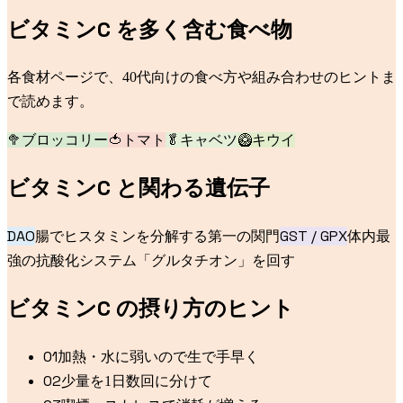
ビタミンC
を多く含む食べ物
各食材ページで、40代向けの食べ方や組み合わせのヒントま
で読めます。
🥦
ブロッコリー
🍅
トマト
🥬
キャベツ
🥝
キウイ
ビタミンC
と関わる遺伝子
DAO
GST / GPX
腸でヒスタミンを分解する第一の関門
体内最
強の抗酸化システム「グルタチオン」を回す
ビタミンC
の摂り方のヒント
0
1
加熱・水に弱いので生で手早く
0
2
少量を1日数回に分けて