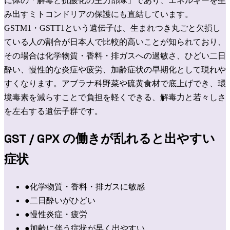
に体の「解毒と抗酸化の主力部隊」であり、エネルギーを生
み出すミトコンドリアの保護にも直結しています。
GSTM1・GSTT1という遺伝子は、生まれつき丸ごと欠損し
ている人の割合が日本人で比較的高いことが知られており、
その場合は化学物質・香料・排ガスへの過敏さ、ひどい二日
酔い、慢性的な炎症や疲労、加齢症状の早期化として現れや
すくなります。アブラナ科野菜や硫黄食材で底上げでき、環
境毒素を減らすことで負担を軽くできる、解毒力と若々しさ
を左右する遺伝子群です。
GST / GPX
の働きが乱れると出やすい
症状
●
化学物質・香料・排ガスに敏感
●
二日酔いがひどい
●
慢性炎症・疲労
●
加齢に伴う症状が早く出やすい