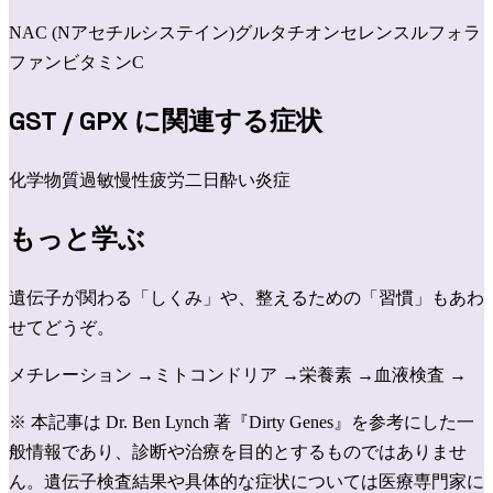
NAC (Nアセチルシステイン)
グルタチオン
セレン
スルフォラ
ファン
ビタミンC
GST / GPX
に関連する症状
化学物質過敏
慢性疲労
二日酔い
炎症
もっと学ぶ
遺伝子が関わる「しくみ」や、整えるための「習慣」もあわ
せてどうぞ。
メチレーション
→
ミトコンドリア
→
栄養素
→
血液検査
→
※ 本記事は Dr. Ben Lynch 著『Dirty Genes』を参考にした一
般情報であり、診断や治療を目的とするものではありませ
ん。遺伝子検査結果や具体的な症状については医療専門家に