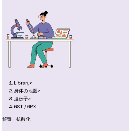
Library
>
身体の地図
>
遺伝子
>
GST / GPX
解毒・抗酸化