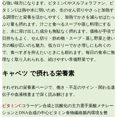
心強い味方になります。ビタミンCやスルフォラファン、ビ
タミンUは熱や水に弱いため、生のせん切りやさっと加熱す
る調理だと栄養を活かしやすく、加熱でかさを減らせばたっ
ぷり量も摂れます。汁ごと食べるスープや蒸し料理にする
と、水に溶け出した成分も無駄なく摂れます。価格が手頃で
日持ちもよく、せん切り・炒め物・スープ・蒸し野菜と使い
方の幅が広いのも魅力。低カロリーでかさ増しにも向くの
で、食べすぎを抑えたいときにも頼れます。毎日の食卓に無
理なく取り入れられる、続けやすい常備野菜です。
キャベツ
で摂れる栄養素
それぞれの栄養素ページで、働き・不足のサイン・関わる遺
伝子や血液検査まで深く読み解けます。
ビタミンC
コラーゲン合成と抗酸化の主力選手
葉酸
メチレー
ションとDNA合成の中心ビタミン
食物繊維
腸内環境を整