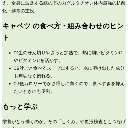
え、全身に波及する縁の下の力
グルタチオン
体内最強の抗酸
化・解毒の主役
キャベツ
の食べ方・組み合わせのヒン
ト
0
1
生のせん切りやさっと加熱で、熱に弱いビタミンC
やビタミンUを活かす。
0
2
汁ごと食べるスープにすると、水に溶け出した成分
も無駄なく摂れる。
0
3
低カロリーでかさ増しに向くので、食べすぎを抑え
たいときにも便利。
もっと学ぶ
栄養がどう働くのか、その「しくみ」や血液検査ともつなげ