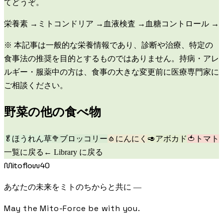
てどうぞ。
栄養素
→
ミトコンドリア
→
血液検査
→
血糖コントロール
→
※ 本記事は一般的な栄養情報であり、診断や治療、特定の
食事法の推奨を目的とするものではありません。持病・アレ
ルギー・服薬中の方は、食事の大きな変更前に医療専門家に
ご相談ください。
野菜
の他の食べ物
🥬
ほうれん草
🥦
ブロッコリー
🧄
にんにく
🥑
アボカド
🍅
トマト
一覧に戻る
← Library に戻る
Mitoflow40
あなたの未来をミトのちからと共に —
May the Mito-Force be with you.