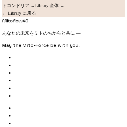
トコンドリア
→
Library 全体
→
← Library に戻る
Mitoflow40
あなたの未来をミトのちからと共に —
May the Mito-Force be with you.
FREE CHECK
SAMPLE ANALYSIS
LIBRARY
JOURNAL
PODCAST
CONTACT
著者・監修
参照文献・出典
利用規約