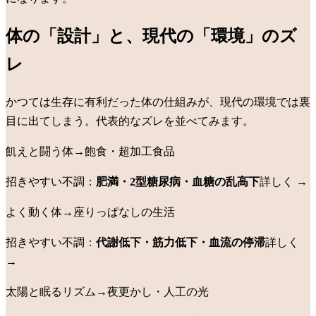
体の「設計」と、現代の「環境」のズ
レ
かつては生存に有利だった体の仕組みが、現代の環境では裏
目に出てしまう。代表的なズレを並べてみます。
飢えと闘う体
→
飽食・超加工食品
招きやすい不調：
肥満・2型糖尿病・血糖の乱高下
詳しく →
よく動く体
→
座りっぱなしの生活
招きやすい不調：
代謝低下・筋力低下・血流の停滞
詳しく
→
太陽と眠るリズム
→
夜更かし・人工の光