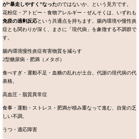
が“暴走しやすく”なった
のではないか、という見方です。
花粉症・アトピー・食物アレルギー・ぜんそくは、いずれも
免疫の過剰反応
という共通点を持ちます。腸内環境や慢性炎
症とも関わりが深く、まさに「現代病」を象徴する不調群で
す。
腸内環境
慢性炎症
有害物質を減らす
2型糖尿病・肥満（メタボ）
食べすぎ・運動不足・血糖の乱れが土台。代謝の現代病の代
表格。
高血圧・脂質異常症
食事・運動・ストレス・肥満が積み重なって進む、自覚の乏
しい不調。
うつ・適応障害