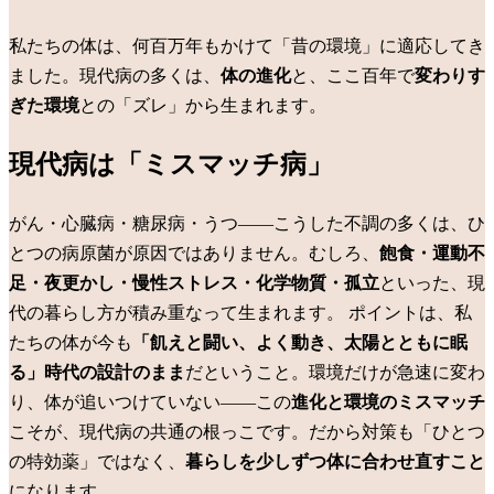
私たちの体は、何百万年もかけて「昔の環境」に適応してき
ました。現代病の多くは、
体の進化
と、ここ百年で
変わりす
ぎた環境
との「ズレ」から生まれます。
現代病は「ミスマッチ病」
がん・心臓病・糖尿病・うつ——こうした不調の多くは、ひ
とつの病原菌が原因ではありません。むしろ、
飽食・運動不
足・夜更かし・慢性ストレス・化学物質・孤立
といった、現
代の暮らし方が積み重なって生まれます。
ポイントは、私
たちの体が今も
「飢えと闘い、よく動き、太陽とともに眠
る」時代の設計のまま
だということ。環境だけが急速に変わ
り、体が追いつけていない——この
進化と環境のミスマッチ
こそが、現代病の共通の根っこです。だから対策も「ひとつ
の特効薬」ではなく、
暮らしを少しずつ体に合わせ直すこと
になります。