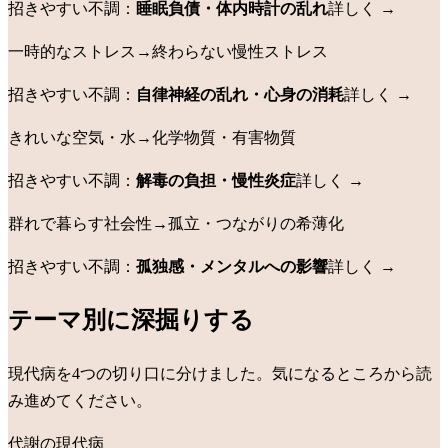
招きやすい不調：
睡眠負債・体内時計の乱れ
詳しく →
一時的なストレス
→
終わらない慢性ストレス
招きやすい不調：
自律神経の乱れ・心身の消耗
詳しく →
きれいな空気・水
→
化学物質・有害物質
招きやすい不調：
解毒の負担・慢性炎症
詳しく →
群れで暮らす社会性
→
孤立・つながりの希薄化
招きやすい不調：
孤独感・メンタルへの影響
詳しく →
テーマ別に深掘りする
現代病を4つの切り口に分けました。気になるところから読
み進めてください。
代謝の現代病