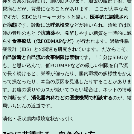
抑える薬の長期使用、腸の動きの低下、過去の腹部手術、糖
尿病などが、背景になることがあります。
ここが大事な点
ですが、SIBOはリーキーガットと違い、
医学的に認識され
た病態
です。診断には
呼気検査
などが用いられ、治療では医
師の管理のもとで
抗菌薬
や、発酵しやすい糖質を一時的に減
らす
食事療法（低FODMAPなど）
が行われます。過敏性腸
症候群（IBS）との関連も研究されています。
だからこそ、
自己診断と自己流の食事制限は禁物
です。「自分はSIBOか
も」と思い込んで、低FODMAPなどの厳しい制限を自己流
で長く続けると、栄養が偏ったり、腸内環境の多様性をかえ
って損なったり、本当の原因を見逃したりすることがありま
す。お腹の張りやガスが続いてつらい場合は、ネットの情報
で判断せず、
消化器内科などの医療機関で相談する
のが、結
局いちばんの近道です。
消化・吸収
腸内環境
症状から引く