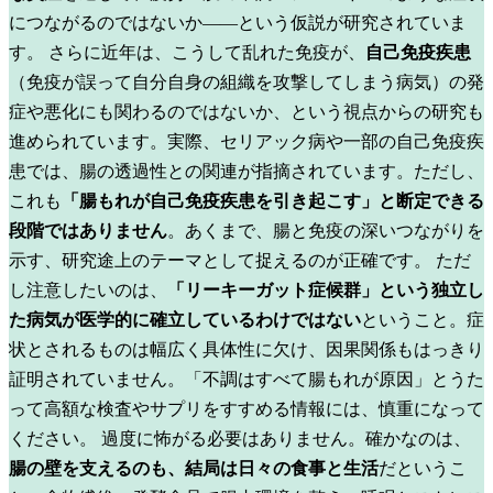
につながるのではないか——という仮説が研究されていま
す。
さらに近年は、こうして乱れた免疫が、
自己免疫疾患
（免疫が誤って自分自身の組織を攻撃してしまう病気）の発
症や悪化にも関わるのではないか、という視点からの研究も
進められています。実際、セリアック病や一部の自己免疫疾
患では、腸の透過性との関連が指摘されています。ただし、
これも
「腸もれが自己免疫疾患を引き起こす」と断定できる
段階ではありません
。あくまで、腸と免疫の深いつながりを
示す、研究途上のテーマとして捉えるのが正確です。
ただ
し注意したいのは、
「リーキーガット症候群」という独立し
た病気が医学的に確立しているわけではない
ということ。症
状とされるものは幅広く具体性に欠け、因果関係もはっきり
証明されていません。「不調はすべて腸もれが原因」とうた
って高額な検査やサプリをすすめる情報には、慎重になって
ください。
過度に怖がる必要はありません。確かなのは、
腸の壁を支えるのも、結局は日々の食事と生活
だというこ