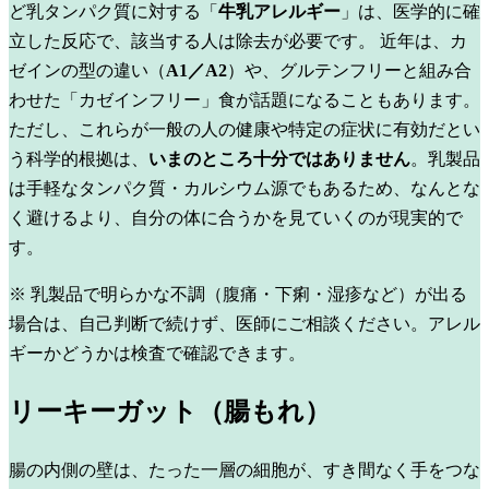
ど乳タンパク質に対する「
牛乳アレルギー
」は、医学的に確
立した反応で、該当する人は除去が必要です。
近年は、カ
ゼインの型の違い（
A1／A2
）や、グルテンフリーと組み合
わせた「カゼインフリー」食が話題になることもあります。
ただし、これらが一般の人の健康や特定の症状に有効だとい
う科学的根拠は、
いまのところ十分ではありません
。乳製品
は手軽なタンパク質・カルシウム源でもあるため、なんとな
く避けるより、自分の体に合うかを見ていくのが現実的で
す。
※ 乳製品で明らかな不調（腹痛・下痢・湿疹など）が出る
場合は、自己判断で続けず、医師にご相談ください。アレル
ギーかどうかは検査で確認できます。
リーキーガット（腸もれ）
腸の内側の壁は、たった一層の細胞が、すき間なく手をつな