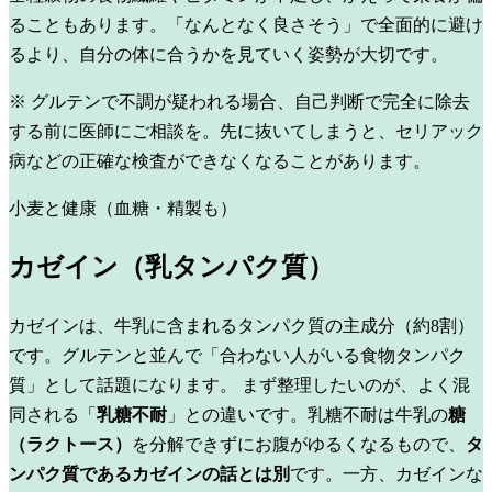
ることもあります。「なんとなく良さそう」で全面的に避け
るより、自分の体に合うかを見ていく姿勢が大切です。
※ グルテンで不調が疑われる場合、自己判断で完全に除去
する前に医師にご相談を。先に抜いてしまうと、セリアック
病などの正確な検査ができなくなることがあります。
小麦と健康（血糖・精製も）
カゼイン（乳タンパク質）
カゼインは、牛乳に含まれるタンパク質の主成分（約8割）
です。グルテンと並んで「合わない人がいる食物タンパク
質」として話題になります。
まず整理したいのが、よく混
同される「
乳糖不耐
」との違いです。乳糖不耐は牛乳の
糖
（ラクトース）
を分解できずにお腹がゆるくなるもので、
タ
ンパク質であるカゼインの話とは別
です。一方、カゼインな