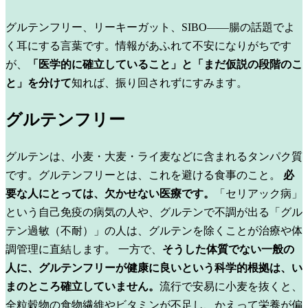
グルテンフリー、リーキーガット、SIBO——腸の話題でよ
く耳にする言葉です。情報があふれて不安になりがちです
が、
「医学的に確立していること」と「まだ仮説の段階のこ
と」を分けて
知れば、振り回されずにすみます。
グルテンフリー
グルテンは、小麦・大麦・ライ麦などに含まれるタンパク質
です。グルテンフリーとは、これを避ける食事のこと。
必
要な人にとっては、欠かせない医療です。
「セリアック病」
という自己免疫の病気の人や、グルテンで不調が出る「グル
テン過敏（不耐）」の人は、グルテンを除くことが治療や体
調管理に直結します。
一方で、
そうした体質でない一般の
人に、グルテンフリーが健康に良いという科学的根拠は、い
まのところ確立していません。
流行で安易に小麦を抜くと、
全粒穀物の食物繊維やビタミンが不足し、かえって栄養が偏