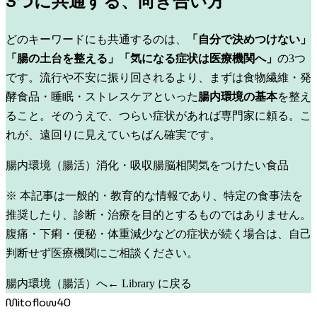
3つに共通する、向き合い方
どのキーワードにも共通するのは、
「自分で決めつけない」
「腸の土台を整える」「気になる症状は医療機関へ」
の3つ
です。流行や不安に振り回されるより、まずは食物繊維・発
酵食品・睡眠・ストレスケアといった
腸内環境の基本
を整え
ること。そのうえで、つらい症状があれば専門家に頼る。こ
れが、遠回りに見えていちばん確実です。
腸内環境（腸活）
消化・吸収
腸脳相関
気をつけたい食品
※ 本記事は一般的・教育的な情報であり、特定の食事法を
推奨したり、診断・治療を目的とするものではありません。
腹痛・下痢・便秘・体重減少などの症状が続く場合は、自己
判断せず医療機関にご相談ください。
腸内環境（腸活）へ
← Library に戻る
Mitoflow40