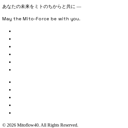
あなたの未来をミトのちからと共に —
May the Mito-Force be with you.
FREE CHECK
SAMPLE ANALYSIS
LIBRARY
JOURNAL
PODCAST
CONTACT
著者・監修
参照文献・出典
利用規約
プライバシーポリシー
特定商取引法に基づく表記
© 2026 Mitoflow40. All Rights Reserved.