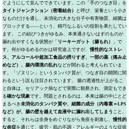
ぐようにして並んでできています。この「手のつなぎ目」を
タイトジャンクション（密着結合）
と呼び、栄養という小さ
なものだけを通し、未消化の大きな分子や有害物質、細菌は
ブロックする——という、精巧なふるいの役割を果たしてい
ます。
この結びつきがゆるみ、本来通さないはずのものが
漏れ出やすくなる状態が「
リーキーガット（腸もれ）
」で
す。何がゆるめるのかは研究途上ですが、
慢性的なストレ
ス、アルコールや超加工食品の摂りすぎ、一部の薬（痛み止
めなど）、腸内環境の乱れ
などが関わると考えられていま
す。「ゾヌリン」というタンパク質が、つなぎ目の開閉に関
わるという説も注目されています。
腸の透過性が上がるこ
と自体は、セリアック病などで実際に観察され、測定もでき
る
確かな現象
です。問題とされるのは、本来は腸の中にとど
まるべき
未消化のタンパク質や、細菌の成分（内毒素＝LPS
など）が、腸の壁を越えて血液中に漏れ出してしまう
こと。
すると、それらは全身をめぐりながら免疫を刺激し、
慢性的
な炎症
を通じて、疲労・肌の不調・アレルギーのような症状