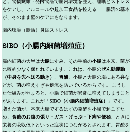
と。食物繊維・発酵食品で腸内環境を整え、睡眠とストレス
をケアし、アルコールや超加工食品を控える——腸活の基本
が、そのまま壁のケアにもなります。
腸内環境（腸活）
炎症
ストレス
SIBO（小腸内細菌増殖症）
腸内細菌の大半は
大腸
にすみ、その手前の
小腸
は本来、菌が
比較的少なく保たれています。これは、小腸の
ぜん動運動
（中身を先へ送る動き）
、
胃酸
、小腸と大腸の境にある
弁
な
どが、菌の増えすぎや逆流を防いでいるからです。
こうし
た仕組みが弱まると、小腸で細菌が異常に増えてしまうこと
があります。これが「
SIBO（小腸内細菌増殖症）
」です。
増えた菌が、本来大腸でするはずの発酵を小腸で起こすた
め、
食後のお腹の張り・ガス・げっぷ・下痢や便秘
、ときに
栄養の吸収低下といった症状につながるとされます。胃酸を