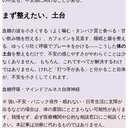
の不足も、不安感に関わることがある。
まず整えたい、土台
血糖の波を小さくする（よく噛む・タンパク質と食べる・甘
い飲み物を控える）、カフェインを見直す、睡眠と腸を整え
る、ゆっくり吐く呼吸でブレーキをかける——こうした
体の
土台
を整えるだけで、不安の感じやすさがやわらぐことは少
なくありません。
もちろん、これですべてが解決するわけ
ではありません。けれど「打つ手がある」と分かること自体
が、不安を小さくしてくれます。
血糖
呼吸・マインドフルネス
自律神経
※ 強い不安・パニック発作・眠れない・日常生活に支障が
出るなどの場合は、体の要因にとどまらない可能性がありま
す。我慢せず、必ず医療機関や公的な相談窓口にご相談くだ
さい。本記事は治療に代わるものではありません。