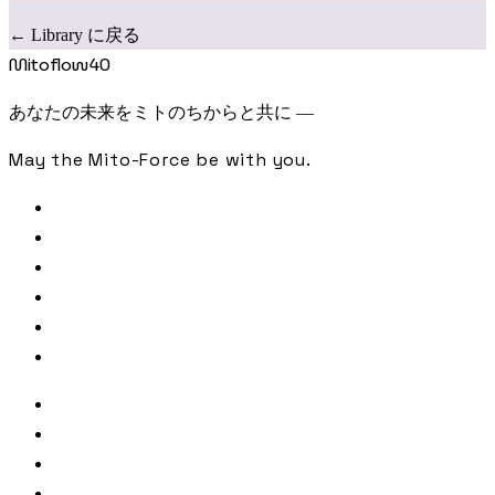
← Library に戻る
Mitoflow40
あなたの未来をミトのちからと共に —
May the Mito-Force be with you.
FREE CHECK
SAMPLE ANALYSIS
LIBRARY
JOURNAL
PODCAST
CONTACT
著者・監修
参照文献・出典
利用規約
プライバシーポリシー