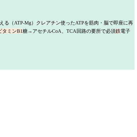
る（ATP-Mg）
クレアチン
使ったATPを筋肉・脳で即座に再
ビタミンB1
糖→アセチルCoA、TCA回路の要所で必須
鉄
電子