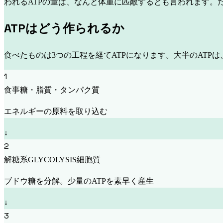
われるATPの量は、なんと体重に匹敵するとも言われます。
ATPはどう作られるか
食べたものは3つの工程を経てATPになります。大半のATP
1
食事
糖・脂質・タンパク質
エネルギーの原料を取り込む
↓
2
解糖系
GLYCOLYSIS
細胞質
ブドウ糖を分解。少量のATPを素早く産生
↓
3