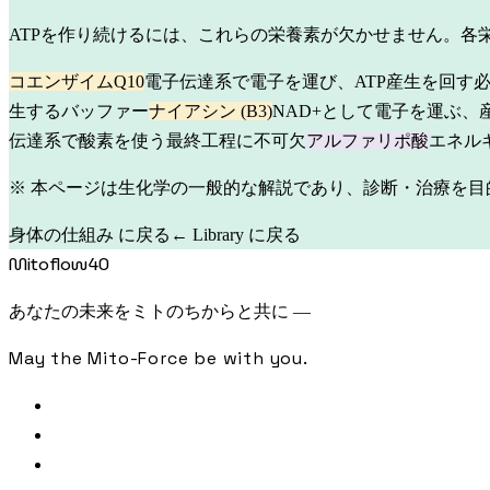
ATPを作り続けるには、これらの栄養素が欠かせません。各
コエンザイムQ10
電子伝達系で電子を運び、ATP産生を回す
生するバッファー
ナイアシン (B3)
NAD+として電子を運ぶ、
伝達系で酸素を使う最終工程に不可欠
アルファリポ酸
エネル
※ 本ページは生化学の一般的な解説であり、診断・治療を目
身体の仕組み に戻る
← Library に戻る
Mitoflow40
あなたの未来をミトのちからと共に —
May the Mito-Force be with you.
FREE CHECK
SAMPLE ANALYSIS
LIBRARY