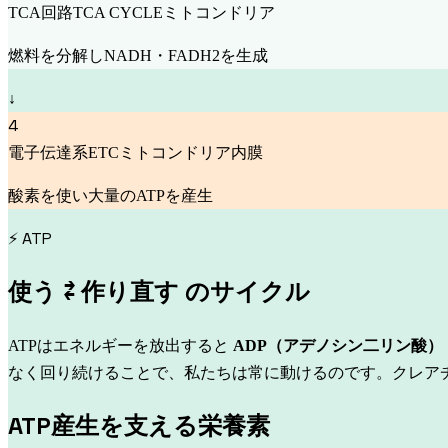
TCA回路
TCA CYCLE
ミトコンドリア
燃料を分解しNADH・FADH2を生成
↓
4
電子伝達系
ETC
ミトコンドリア内膜
酸素を使い大量のATPを産生
⚡ ATP
使う ⇄ 作り直す のサイクル
ATPはエネルギーを放出すると
ADP（アデノシン二リン酸）
なく回り続けることで、私たちは常に動けるのです。クレア
ATP産生を支える栄養素