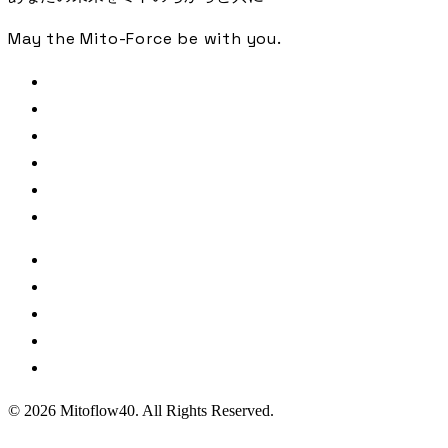
May the Mito-Force be with you.
FREE CHECK
SAMPLE ANALYSIS
LIBRARY
JOURNAL
PODCAST
CONTACT
著者・監修
参照文献・出典
利用規約
プライバシーポリシー
特定商取引法に基づく表記
© 2026 Mitoflow40. All Rights Reserved.
ジャーナル・クライアント