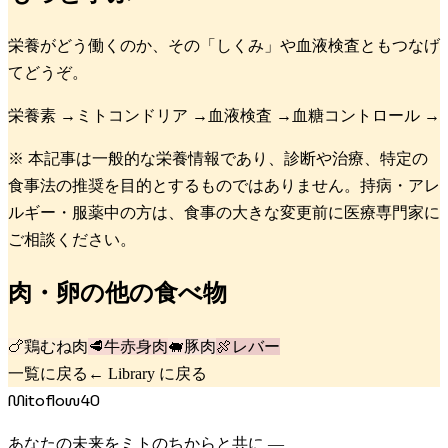
栄養がどう働くのか、その「しくみ」や血液検査ともつなげ
てどうぞ。
栄養素
→
ミトコンドリア
→
血液検査
→
血糖コントロール
→
※ 本記事は一般的な栄養情報であり、診断や治療、特定の
食事法の推奨を目的とするものではありません。持病・アレ
ルギー・服薬中の方は、食事の大きな変更前に医療専門家に
ご相談ください。
肉・卵
の他の食べ物
🍗
鶏むね肉
🥩
牛赤身肉
🐖
豚肉
🍖
レバー
一覧に戻る
← Library に戻る
Mitoflow40
あなたの未来をミトのちからと共に —