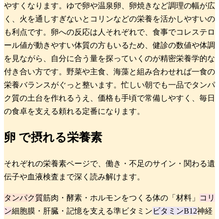
やすくなります。ゆで卵や温泉卵、卵焼きなど調理の幅が広
く、火を通しすぎないとコリンなどの栄養を活かしやすいの
も利点です。卵への反応は人それぞれで、食事でコレステロ
ール値が動きやすい体質の方もいるため、健診の数値や体調
を見ながら、自分に合う量を探っていくのが精密栄養学的な
付き合い方です。野菜や主食、海藻と組み合わせれば一食の
栄養バランスがぐっと整います。忙しい朝でも一品でタンパ
ク質の土台を作れるうえ、価格も手頃で常備しやすく、毎日
の食卓を支える頼れる定番になります。
卵
で摂れる栄養素
それぞれの栄養素ページで、働き・不足のサイン・関わる遺
伝子や血液検査まで深く読み解けます。
タンパク質
筋肉・酵素・ホルモンをつくる体の「材料」
コリ
ン
細胞膜・肝臓・記憶を支える準ビタミン
ビタミンB12
神経