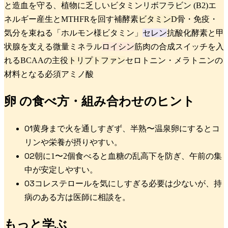
と造血を守る、植物に乏しいビタミン
リボフラビン (B2)
エ
ネルギー産生とMTHFRを回す補酵素
ビタミンD
骨・免疫・
気分を束ねる「ホルモン様ビタミン」
セレン
抗酸化酵素と甲
状腺を支える微量ミネラル
ロイシン
筋肉の合成スイッチを入
れるBCAAの主役
トリプトファン
セロトニン・メラトニンの
材料となる必須アミノ酸
卵
の食べ方・組み合わせのヒント
0
1
黄身まで火を通しすぎず、半熟〜温泉卵にするとコ
リンや栄養が摂りやすい。
0
2
朝に1〜2個食べると血糖の乱高下を防ぎ、午前の集
中が安定しやすい。
0
3
コレステロールを気にしすぎる必要は少ないが、持
病のある方は医師に相談を。
もっと学ぶ