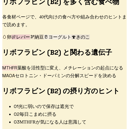
リボフラビン (B2)
を多く含む食べ物
各食材ページで、40代向けの食べ方や組み合わせのヒントま
で読めます。
🥚
卵
🍖
レバー
🫘
納豆
🥛
ヨーグルト
🍄
きのこ
リボフラビン (B2)
と関わる遺伝子
MTHFR
葉酸を活性型に変え、メチレーションの起点になる
MAOA
セロトニン・ドーパミンの分解スピードを決める
リボフラビン (B2)
の摂り方のヒント
0
1
光に弱いので保存は遮光で
0
2
毎日こまめに摂る
0
3
MTHFRが気になる人は意識して