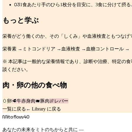
0
3
1食あたり手のひら1枚分を目安に、3食に分けて摂
もっと学ぶ
栄養がどう働くのか、その「しくみ」や血液検査ともつなげ
栄養素
→
ミトコンドリア
→
血液検査
→
血糖コントロール
→
※ 本記事は一般的な栄養情報であり、診断や治療、特定の
談ください。
肉・卵
の他の食べ物
🥚
卵
🥩
牛赤身肉
🐖
豚肉
🍖
レバー
一覧に戻る
← Library に戻る
Mitoflow40
あなたの未来をミトのちからと共に —