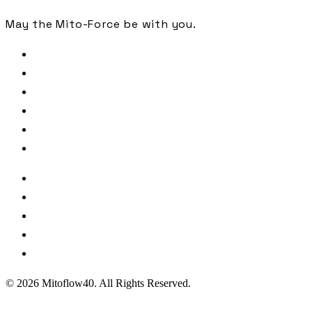
May the Mito-Force be with you.
FREE CHECK
SAMPLE ANALYSIS
LIBRARY
JOURNAL
PODCAST
CONTACT
著者・監修
参照文献・出典
利用規約
プライバシーポリシー
特定商取引法に基づく表記
© 2026 Mitoflow40. All Rights Reserved.
ジャーナル・クライアント