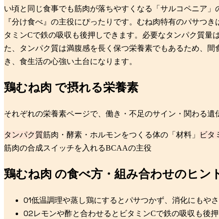
い頃と同じ食事でも筋肉が落ちやすくなる「サルコペニア」
『分け食べ』の主役にぴったりです。むね肉特有のパサつき
タミンCで鉄の吸収も後押しできます。必要なタンパク質量
た、タンパク質は満腹感を長く保つ栄養素でもあるため、間
き、食生活の心強い土台になります。
鶏むね肉
で摂れる栄養素
それぞれの栄養素ページで、働き・不足のサイン・関わる遺
タンパク質
筋肉・酵素・ホルモンをつくる体の「材料」
ビタ
筋肉の合成スイッチを入れるBCAAの主役
鶏むね肉
の食べ方・組み合わせのヒン
0
1
低温調理や蒸し鶏にするとパサつかず、消化にもやさ
0
2
レモンや酢と合わせるとビタミンCで鉄の吸収も後押