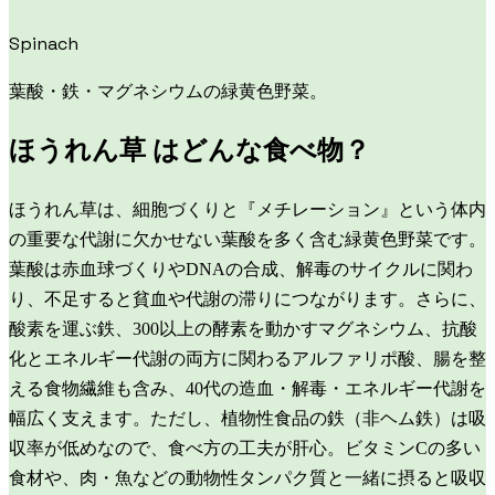
Spinach
葉酸・鉄・マグネシウムの緑黄色野菜。
ほうれん草
はどんな食べ物？
ほうれん草は、細胞づくりと『メチレーション』という体内
の重要な代謝に欠かせない葉酸を多く含む緑黄色野菜です。
葉酸は赤血球づくりやDNAの合成、解毒のサイクルに関わ
り、不足すると貧血や代謝の滞りにつながります。さらに、
酸素を運ぶ鉄、300以上の酵素を動かすマグネシウム、抗酸
化とエネルギー代謝の両方に関わるアルファリポ酸、腸を整
える食物繊維も含み、40代の造血・解毒・エネルギー代謝を
幅広く支えます。ただし、植物性食品の鉄（非ヘム鉄）は吸
収率が低めなので、食べ方の工夫が肝心。ビタミンCの多い
食材や、肉・魚などの動物性タンパク質と一緒に摂ると吸収