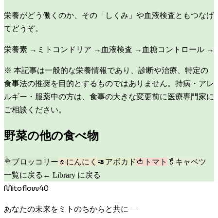
栄養がどう働くのか、その「しくみ」や血液検査ともつなげ
てどうぞ。
栄養素
→
ミトコンドリア
→
血液検査
→
血糖コントロール
→
※ 本記事は一般的な栄養情報であり、診断や治療、特定の
食事法の推奨を目的とするものではありません。持病・アレ
ルギー・服薬中の方は、食事の大きな変更前に医療専門家に
ご相談ください。
野菜
の他の食べ物
🥦
ブロッコリー
🧄
にんにく
🥑
アボカド
🍅
トマト
🥬
キャベツ
一覧に戻る
← Library に戻る
Mitoflow40
あなたの未来をミトのちからと共に —