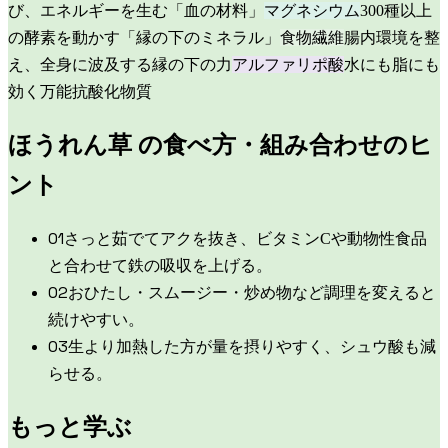
び、エネルギーを生む「血の材料」
マグネシウム
300種以上
の酵素を動かす「縁の下のミネラル」
食物繊維
腸内環境を整
え、全身に波及する縁の下の力
アルファリポ酸
水にも脂にも
効く万能抗酸化物質
ほうれん草
の食べ方・組み合わせのヒ
ント
0
1
さっと茹でてアクを抜き、ビタミンCや動物性食品
と合わせて鉄の吸収を上げる。
0
2
おひたし・スムージー・炒め物など調理を変えると
続けやすい。
0
3
生より加熱した方が量を摂りやすく、シュウ酸も減
らせる。
もっと学ぶ