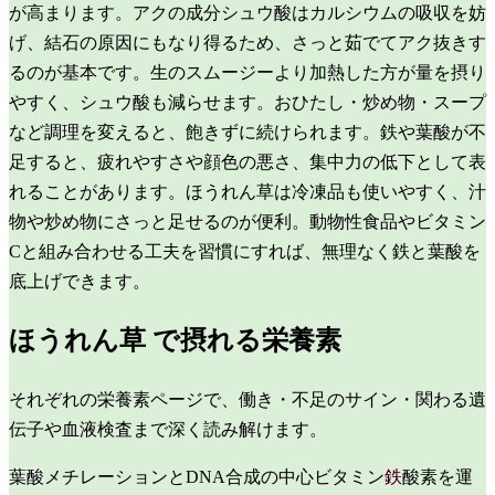
が高まります。アクの成分シュウ酸はカルシウムの吸収を妨
げ、結石の原因にもなり得るため、さっと茹でてアク抜きす
るのが基本です。生のスムージーより加熱した方が量を摂り
やすく、シュウ酸も減らせます。おひたし・炒め物・スープ
など調理を変えると、飽きずに続けられます。鉄や葉酸が不
足すると、疲れやすさや顔色の悪さ、集中力の低下として表
れることがあります。ほうれん草は冷凍品も使いやすく、汁
物や炒め物にさっと足せるのが便利。動物性食品やビタミン
Cと組み合わせる工夫を習慣にすれば、無理なく鉄と葉酸を
底上げできます。
ほうれん草
で摂れる栄養素
それぞれの栄養素ページで、働き・不足のサイン・関わる遺
伝子や血液検査まで深く読み解けます。
葉酸
メチレーションとDNA合成の中心ビタミン
鉄
酸素を運