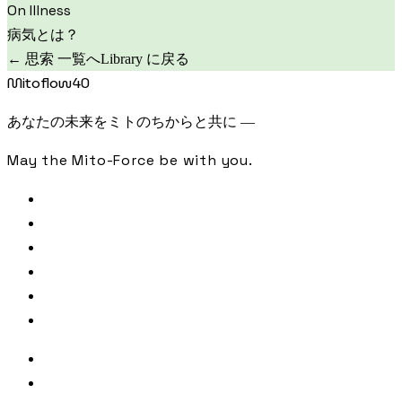
On Illness
病気とは？
← 思索 一覧へ
Library に戻る
Mitoflow40
あなたの未来をミトのちからと共に —
May the Mito-Force be with you.
FREE CHECK
SAMPLE ANALYSIS
LIBRARY
JOURNAL
PODCAST
CONTACT
著者・監修
参照文献・出典