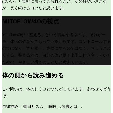
ばいい」と気軽に戻ってこられること。その軽やかさこそ
が、長く続けるコツだと思います。
MITOFLOW40の視点
Mitoflow40が「整える」という言葉を選ぶのは、それが一
番、体への敬意がこもっているからです。コントロールする
のではなく、寄り添う。完璧にするのではなく、ちょうどよ
くする。整えるとは、自分の体と長く上手に付き合っていく
ための、やさしい構えのことだと考えています。
体の側から読み進める
この問いは、体のしくみとつながっています。あわせてどう
ぞ。
自律神経
→
概日リズム
→
睡眠
→
健康とは
→