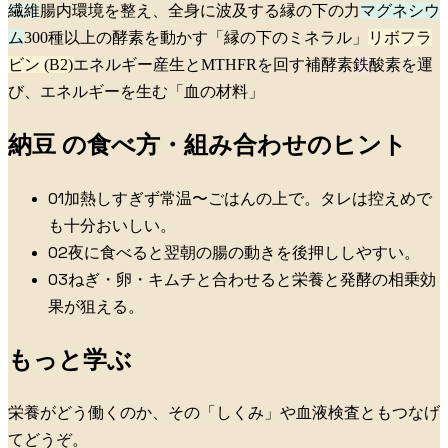
繊維
腸内環境を整え、全身に波及する縁の下の力
マグネシウ
ム
300種以上の酵素を動かす「縁の下のミネラル」
リボフラ
ビン (B2)
エネルギー産生とMTHFRを回す補酵素
鉄
酸素を運
び、エネルギーを生む「血の材料」
納豆
の食べ方・組み合わせのヒント
0
1
加熱しすぎず常温〜ごはんの上で。タレは控えめで
も十分おいしい。
0
2
夜に食べると翌朝の腸の動きを後押ししやすい。
0
3
ねぎ・卵・キムチと合わせると栄養と発酵の相乗効
果が狙える。
もっと学ぶ
栄養がどう働くのか、その「しくみ」や血液検査ともつなげ
てどうぞ。