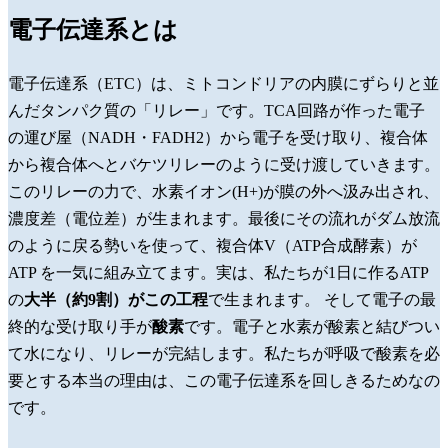
電子伝達系とは
電子伝達系（ETC）は、ミトコンドリアの内膜にずらりと並
んだタンパク質の「リレー」です。
TCA回路
が作った電子
の運び屋（NADH・FADH2）から電子を受け取り、複合体
から複合体へとバケツリレーのように受け渡していきます。
このリレーの力で、水素イオン(H+)が膜の外へ汲み出され、
濃度差（電位差）が生まれます。最後にその流れがダム放流
のように戻る勢いを使って、複合体V（ATP合成酵素）が
ATP
を一気に組み立てます。実は、私たちが1日に作るATP
の
大半（約9割）がこの工程
で生まれます。
そして電子の最
終的な受け取り手が
酸素
です。電子と水素が酸素と結びつい
て水になり、リレーが完結します。私たちが呼吸で酸素を必
要とする本当の理由は、この電子伝達系を回しきるためなの
です。