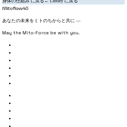
身体の仕組み に戻る
← Library に戻る
Mitoflow40
あなたの未来をミトのちからと共に —
May the Mito-Force be with you.
FREE CHECK
SAMPLE ANALYSIS
LIBRARY
JOURNAL
PODCAST
CONTACT
著者・監修
参照文献・出典
利用規約
プライバシーポリシー
特定商取引法に基づく表記