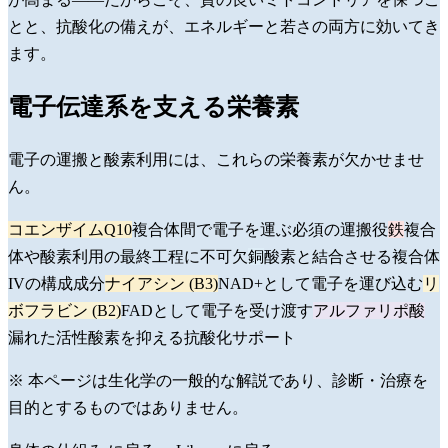
と
と、抗酸化の備えが、エネルギーと若さの両方に効いてき
ます。
電子伝達系を支える栄養素
電子の運搬と酸素利用には、これらの栄養素が欠かせませ
ん。
コエンザイムQ10
複合体間で電子を運ぶ必須の運搬役
鉄
複合
体や酸素利用の最終工程に不可欠
銅
酸素と結合させる複合体
IVの構成成分
ナイアシン (B3)
NAD+として電子を運び込む
リ
ボフラビン (B2)
FADとして電子を受け渡す
アルファリポ酸
漏れた活性酸素を抑える抗酸化サポート
※ 本ページは生化学の一般的な解説であり、診断・治療を
目的とするものではありません。