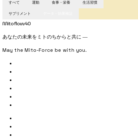
すべて
運動
食事・栄養
生活習慣
サプリメント
データ・効果検証
Mitoflow40
あなたの未来をミトのちからと共に —
May the Mito-Force be with you.
FREE CHECK
SAMPLE ANALYSIS
LIBRARY
JOURNAL
PODCAST
CONTACT
著者・監修
参照文献・出典
利用規約